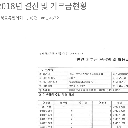
2018년 결산 및 기부금현황
남북교류협의회
0건
1,467회