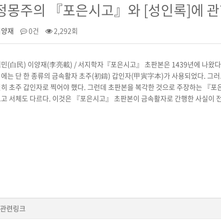
정몽주의 『포은시고』와 [성인록]에 관
이양재
0건
2,292회
민(白民) 이양재(李亮載) / 서지학자『포은시고』 초판본은 1439년에 나왔다. 
에는 단 한 종류의 금속활자 초주(初鑄) 갑인자(甲寅字本)가 사용되었다. 
히 초주 갑인자로 찍어야 했다. 그런데 초판본을 복각한 것으로 주장하는 『포
고 서체도 다르다. 이것은 『포은시고』 초판본이 금속활자로 간행한 사실이 전혀
관련링크